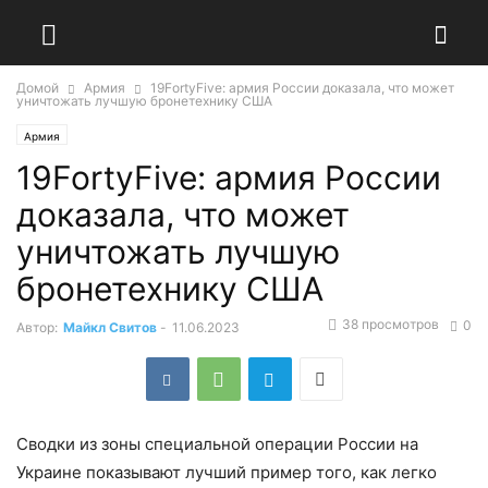
Домой
Армия
19FortyFive: армия России доказала, что может
уничтожать лучшую бронетехнику США
Армия
19FortyFive: армия России
доказала, что может
уничтожать лучшую
бронетехнику США
38 просмотров
0
Автор:
Майкл Свитов
-
11.06.2023
Сводки из зоны специальной операции России на
Украине показывают лучший пример того, как легко