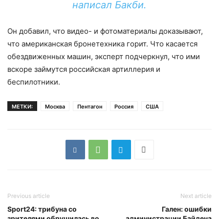
написал Бакби.
Он добавил, что видео- и фотоматериалы доказывают,
что американская бронетехника горит. Что касается
обездвиженных машин, эксперт подчеркнул, что ими
вскоре займутся российская артиллерия и
беспилотники.
МЕТКИ:
Москва
Пентагон
Россия
США
Previous article
Next article
Sport24: трибуна со
Гален: ошибки
зрителями обрушилась во
администрации Байдена