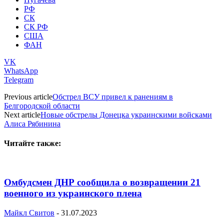
РФ
СК
СК РФ
США
ФАН
VK
WhatsApp
Telegram
Previous article
Обстрел ВСУ привел к ранениям в
Белгородской области
Next article
Новые обстрелы Донецка украинскими войсками
Алиса Рябинина
Читайте также:
Омбудсмен ДНР сообщила о возвращении 21
военного из украинского плена
Майкл Свитов
-
31.07.2023