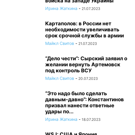
войска на западе Украины
Ирина Жаткина
-
21.07.2023
Картаполов: в России нет
необходимости увеличивать
срок срочной службы в армии
Майкл Свитов
-
21.07.2023
“Дело чести”: Сырский заявил о
желании вернуть Артемовск
под контроль ВСУ
Майкл Свитов
-
20.07.2023
“Это надо было сделать
давным-давно”: Константинов
призвал нанести ответные
удары по...
Ирина Жаткина
-
18.07.2023
WSJ: США и Япония