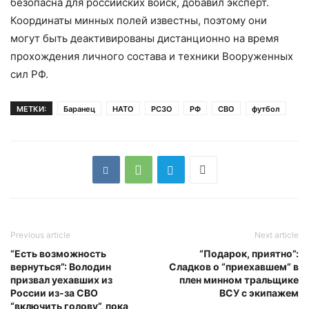
безопасна для российских войск, добавил эксперт.
Координаты минных полей известны, поэтому они
могут быть деактивированы дистанционно на время
прохождения личного состава и техники Вооруженных
сил РФ.
МЕТКИ:
Баранец
НАТО
РСЗО
РФ
СВО
футбол
Previous article
Next article
“Есть возможность
“Подарок, приятно”:
вернуться”: Володин
Сладков о “приехавшем” в
призвал уехавших из
плен минном тральщике
России из-за СВО
ВСУ с экипажем
“включить голову”, пока