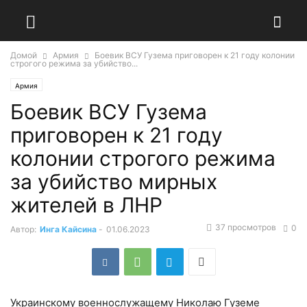
Домой
Армия
Боевик ВСУ Гузема приговорен к 21 году колонии
строгого режима за убийство...
Армия
Боевик ВСУ Гузема
приговорен к 21 году
колонии строгого режима
за убийство мирных
жителей в ЛНР
37 просмотров
0
Автор:
Инга Кайсина
-
01.06.2023
Украинскому военнослужащему Николаю Гуземе