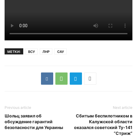
МЕТКИ:
ВСУ
ЛНР
САУ
Previous article
Next article
Шольц заявил об
Сбитым беспилотником в
обсуждение гарантий
Калужской области
безопасности для Украины
оказался советский Ту-141
“Стриж”