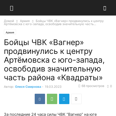
Домой
Армия
Бойцы ЧВК «Вагнер» продвинулись к центру
Артёмовска с юго-запада, освободив значительную часть...
Армия
Бойцы ЧВК «Вагнер»
продвинулись к центру
Артёмовска с юго-запада,
освободив значительную
часть района «Квадраты»
68 просмотров
0
Автор:
Олеся Смирнова
-
19.03.2023
За последние 24 часа силы ЧВК “Вагнер” на юге