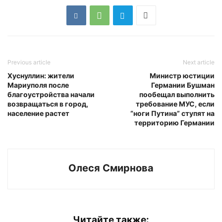
Previous article
Next article
Хуснуллин: жители
Министр юстиции
Мариуполя после
Германии Бушман
благоустройства начали
пообещал выполнить
возвращаться в город,
требование МУС, если
население растет
“ноги Путина” ступят на
территорию Германии
Олеся Смирнова
Читайте также: