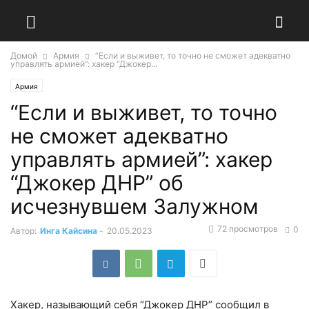
Домой
Армия
“Если и выживет, то точно не сможет адекватно
управлять армией”: хакер “Джокер...
Армия
“Если и выживет, то точно
не сможет адекватно
управлять армией”: хакер
“Джокер ДНР” об
исчезнувшем Залужном
72 просмотров
0
Автор:
Инга Кайсина
-
20.05.2023
Хакер, называющий себя “Джокер ДНР” сообщил в