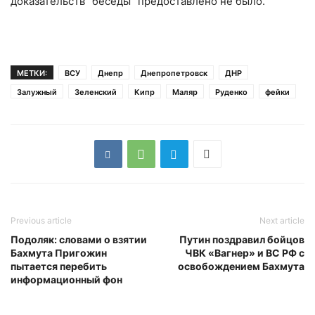
доказательств “беседы” предоставлено не было.
МЕТКИ:
ВСУ
Днепр
Днепропетровск
ДНР
Залужный
Зеленский
Кипр
Маляр
Руденко
фейки
Previous article
Next article
Подоляк: словами о взятии
Путин поздравил бойцов
Бахмута Пригожин
ЧВК «Вагнер» и ВС РФ с
пытается перебить
освобождением Бахмута
информационный фон