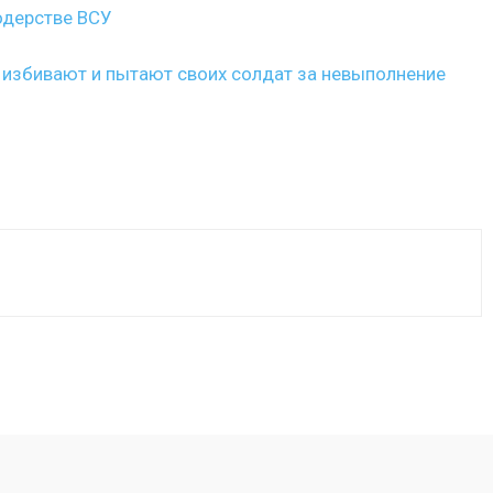
одерстве ВСУ
избивают и пытают своих солдат за невыполнение
VK
WhatsApp
Telegram