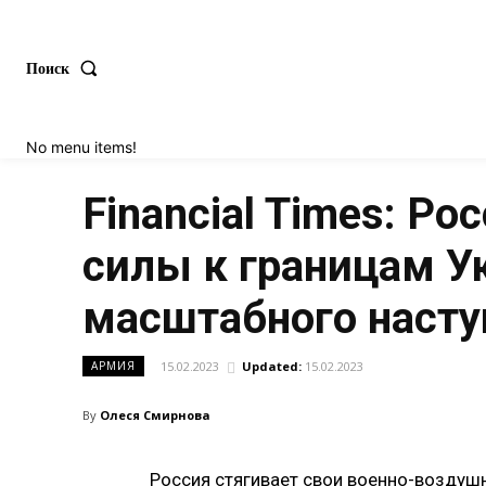
Поиск
No menu items!
Financial Times: Р
силы к границам У
масштабного насту
15.02.2023
Updated:
15.02.2023
АРМИЯ
By
Олеся Смирнова
Россия стягивает свои военно-воздуш