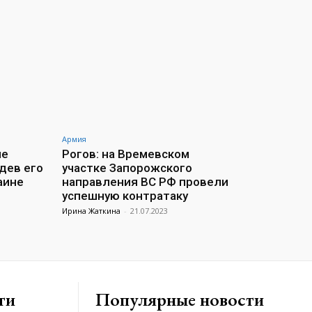
Армия
ие
Рогов: на Времевском
дев его
участке Запорожского
аине
направления ВС РФ провели
успешную контратаку
Ирина Жаткина
-
21.07.2023
ти
Популярные новости