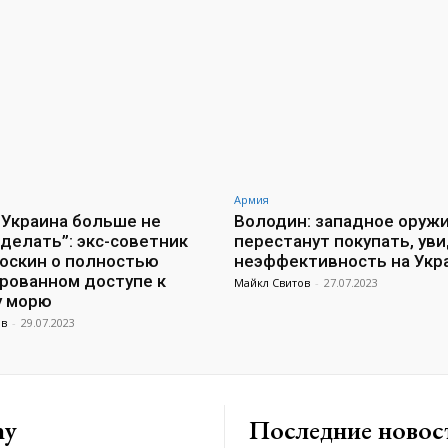
Армия
 Украина больше не
Володин: западное оруж
делать”: экс-советник
перестанут покупать, уви
оскин о полностью
неэффективность на Укр
рованном доступе к
Майкл Свитов
-
27.07.2023
у морю
ов
-
29.07.2023
ny
Последние новос