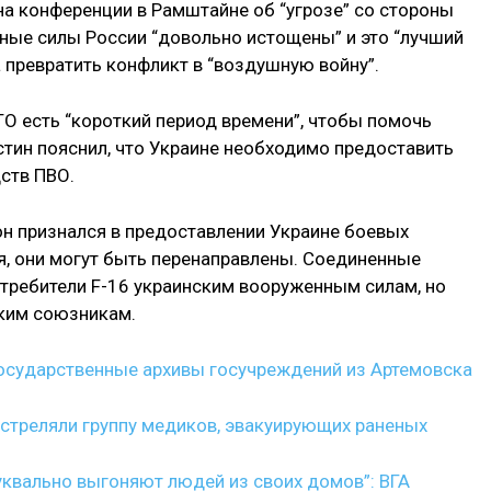
на конференции в Рамштайне об “угрозе” со стороны
мные силы России “довольно истощены” и это “лучший
а превратить конфликт в “воздушную войну”.
ТО есть “короткий период времени”, чтобы помочь
стин пояснил, что Украине необходимо предоставить
ств ПВО.
он признался в предоставлении Украине боевых
я, они могут быть перенаправлены. Соединенные
стребители F-16 украинским вооруженным силам, но
ким союзникам.
осударственные архивы госучреждений из Артемовска
стреляли группу медиков, эвакуирующих раненых
уквально выгоняют людей из своих домов”: ВГА