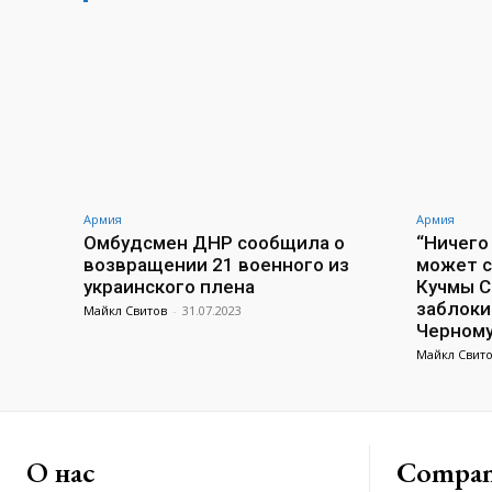
Армия
Армия
Омбудсмен ДНР сообщила о
“Ничего
возвращении 21 военного из
может с
украинского плена
Кучмы С
заблоки
Майкл Свитов
-
31.07.2023
Черном
Майкл Свит
О нас
Compa