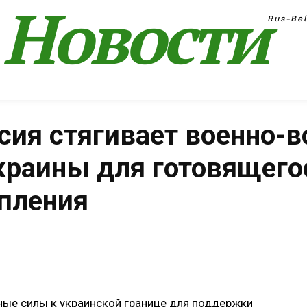
Новости
Rus-Be
оссия стягивает военно
краины для готовящего
пления
Поделиться
ные силы к украинской границе для поддержки