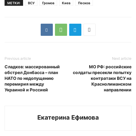
МЕТКИ:
ВСУ
Громов
Киев
Песков
Previous article
Next article
Сладков: массированный
МО РФ: российские
обстрел Донбасса – план
солдаты пресекли попытку
НАТО по недопущению
контратаки ВСУ на
перемирия между
Краснолиманском
Украиной и Россией
направлении
Екатерина Ефимова