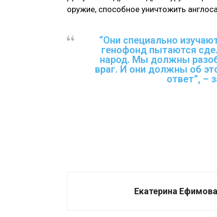
оружие, способное уничтожить англоса
“Они специально изучаю
генофонд пытаются сдел
народ. Мы должны разоб
враг. И они должны об это
ответ”, – 
Екатерина Ефимов