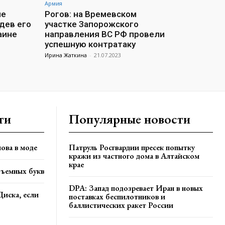
Армия
ие
Рогов: на Времевском
дев его
участке Запорожского
аине
направления ВС РФ провели
успешную контратаку
Ирина Жаткина
-
21.07.2023
ти
Популярные новости
ова в моде
Патруль Росгвардии пресек попытку
кражи из частного дома в Алтайском
крае
бъемных букв
DPA: Запад подозревает Иран в новых
Диска, если
поставках беспилотников и
баллистических ракет России