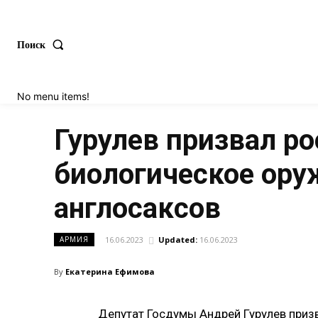
Поиск
No menu items!
Гурулев призвал р
биологическое ору
англосаксов
16.06.2023
Updated:
16.06.2023
АРМИЯ
By
Екатерина Ефимова
Депутат Госдумы Андрей Гурулев приз