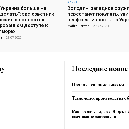
Армия
 Украина больше не
Володин: западное оруж
делать”: экс-советник
перестанут покупать, уви
оскин о полностью
неэффективность на Укр
рованном доступе к
Майкл Свитов
-
27.07.2023
у морю
ов
-
29.07.2023
ny
Последние новос
Почему неоновые вывески сн
Технология производства о
Как скачать видео с Яндекс 
скачивание запрещено