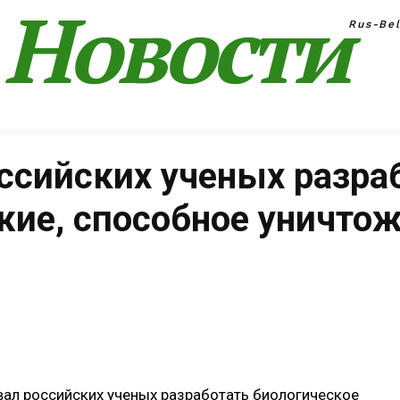
Новости
Rus-Be
оссийских ученых разра
жие, способное уничто
Поделиться
вал российских ученых разработать биологическое