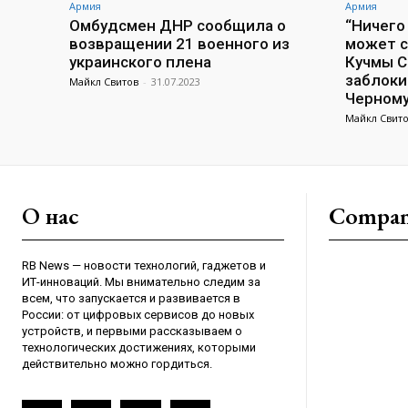
Армия
Армия
Омбудсмен ДНР сообщила о
“Ничего
возвращении 21 военного из
может с
украинского плена
Кучмы С
заблоки
Майкл Свитов
-
31.07.2023
Черном
Майкл Свит
О нас
Compa
RB News — новости технологий, гаджетов и
ИТ-инноваций. Мы внимательно следим за
всем, что запускается и развивается в
России: от цифровых сервисов до новых
устройств, и первыми рассказываем о
технологических достижениях, которыми
действительно можно гордиться.