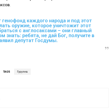
ксов.
т генофонд каждого народа и под этот
ать оружие, которое уничтожит этот
раться с англосаксами – они главный
м знать: ребята, не дай Бог, получите в
заявил депутат Госдумы.
TAGS
Гурулев
а