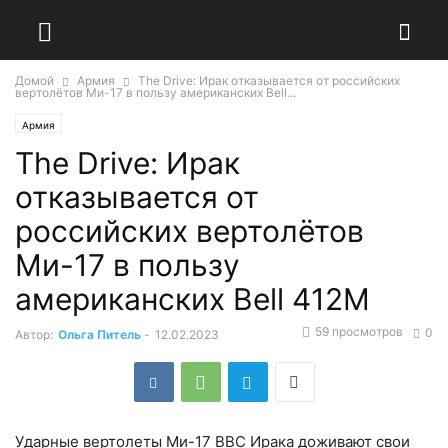
Домой
Армия
The Drive: Ирак отказывается от российских
вертолётов Ми-17 в пользу американских Bell...
Армия
The Drive: Ирак
отказывается от
российских вертолётов
Ми-17 в пользу
американских Bell 412M
59 просмотров
0
Автор:
Ольга Питель
-
12.02.2023
Ударные вертолеты Ми-17 ВВС Ирака доживают свои