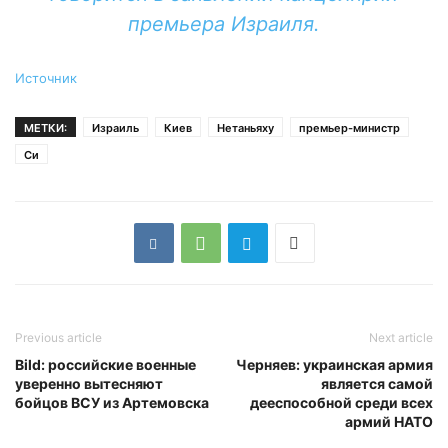
премьера Израиля.
Источник
МЕТКИ:
Израиль
Киев
Нетаньяху
премьер-министр
Си
Previous article
Next article
Bild: российские военные
Черняев: украинская армия
уверенно вытесняют
является самой
бойцов ВСУ из Артемовска
дееспособной среди всех
армий НАТО