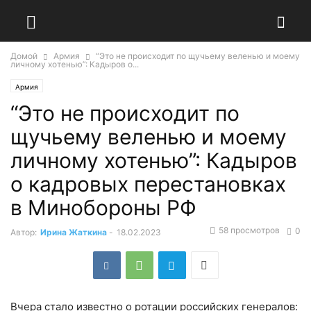
Домой
Армия
“Это не происходит по щучьему веленью и моему
личному хотенью”: Кадыров о...
Армия
“Это не происходит по
щучьему веленью и моему
личному хотенью”: Кадыров
о кадровых перестановках
в Минобороны РФ
58 просмотров
0
Автор:
Ирина Жаткина
-
18.02.2023
Вчера стало известно о ротации российских генералов: