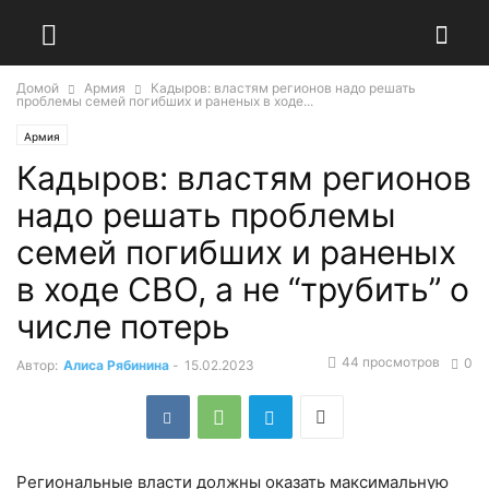
Домой
Армия
Кадыров: властям регионов надо решать
проблемы семей погибших и раненых в ходе...
Армия
Кадыров: властям регионов
надо решать проблемы
семей погибших и раненых
в ходе СВО, а не “трубить” о
числе потерь
44 просмотров
0
Автор:
Алиса Рябинина
-
15.02.2023
Региональные власти должны оказать максимальную