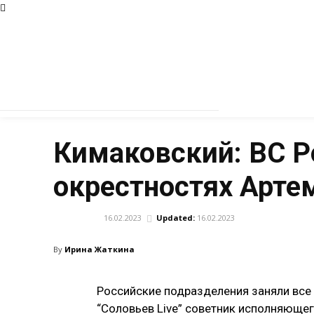
Кимаковский: ВС Р
окрестностях Арте
16.02.2023
Updated:
16.02.2023
АРМИЯ
By
Ирина Жаткина
Российские подразделения заняли все 
“Соловьев Live” советник исполняюще