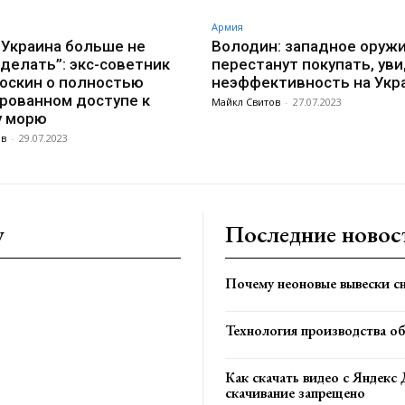
Армия
 Украина больше не
Володин: западное оруж
делать”: экс-советник
перестанут покупать, уви
оскин о полностью
неэффективность на Укр
рованном доступе к
Майкл Свитов
-
27.07.2023
у морю
ов
-
29.07.2023
y
Последние новос
Почему неоновые вывески сн
Технология производства о
Как скачать видео с Яндекс 
скачивание запрещено