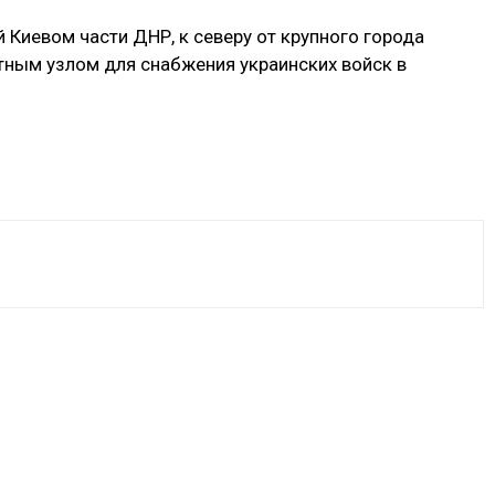
 Киевом части ДНР, к северу от крупного города
тным узлом для снабжения украинских войск в
VK
WhatsApp
Telegram