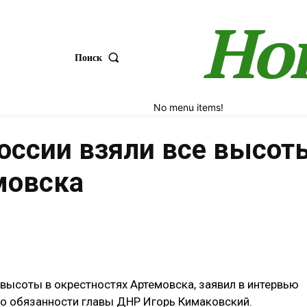
Но
Поиск
No menu items!
оссии взяли все высот
мовска
Поделиться
высоты в окрестностях Артемовска, заявил в интервью
го обязанности главы ДНР Игорь Кимаковский.