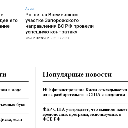
Армия
ие
Рогов: на Времевском
дев его
участке Запорожского
аине
направления ВС РФ провели
успешную контратаку
Ирина Жаткина
-
21.07.2023
ти
Популярные новости
ова в моде
Hill: финансирование Киева откладывается
из-за разбирательств в США с госдолгом
бъемных букв
ФБР США утверждает, что выявило пакет
вредоносных программ, используемых в
ФСБ РФ
Диска, если