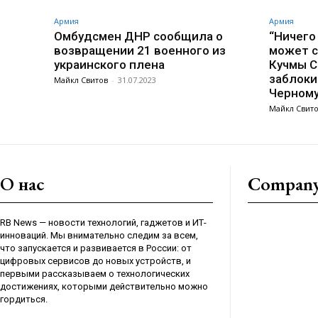
Армия
Армия
Омбудсмен ДНР сообщила о
“Ничего
возвращении 21 военного из
может с
украинского плена
Кучмы С
заблоки
Майкл Свитов
-
31.07.2023
Черном
Майкл Свит
О нас
Compan
RB News — новости технологий, гаджетов и ИТ-
инноваций. Мы внимательно следим за всем,
что запускается и развивается в России: от
цифровых сервисов до новых устройств, и
первыми рассказываем о технологических
достижениях, которыми действительно можно
гордиться.