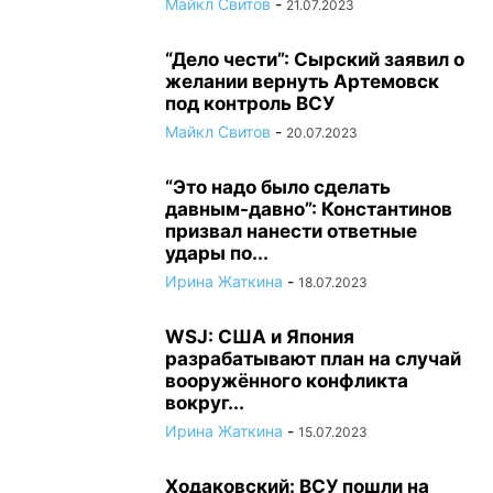
Майкл Свитов
-
21.07.2023
“Дело чести”: Сырский заявил о
желании вернуть Артемовск
под контроль ВСУ
Майкл Свитов
-
20.07.2023
“Это надо было сделать
давным-давно”: Константинов
призвал нанести ответные
удары по...
Ирина Жаткина
-
18.07.2023
WSJ: США и Япония
разрабатывают план на случай
вооружённого конфликта
вокруг...
Ирина Жаткина
-
15.07.2023
Ходаковский: ВСУ пошли на