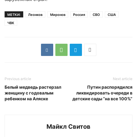
МЕТКИ:
Леонков
Миронов
Россия
СВО
США
ЧВК
Previous article
Next article
Белый медведь растерзал
Путин распорядился
женщину с годовалым
ликвидировать очереди в
ребенком на Аляске
детские сады “на все 100%”
Майкл Свитов