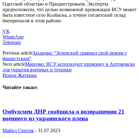
Одесской областью и Приднестровьем. Эксперты
предположили, что целью возможной провокации ВСУ может
быть известное село Колбасна, а точнее гигантский склад
боеприпасов в этом районе.
VK
WhatsApp
Telegram
Previous article
Захарова: “Зеленский сравнил свой режим с
фашистским”
Next article
Марочко: ВСУ используют промзону в Артемовске
для укрытия военных и техники
Ирина Жаткина
Читайте также:
Омбудсмен ДНР сообщила о возвращении 21
военного из украинского плена
Майкл Свитов
-
31.07.2023