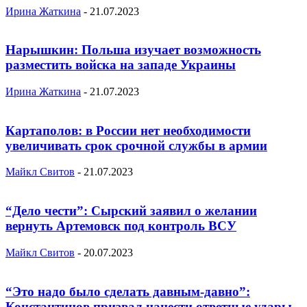
Ирина Жаткина
-
21.07.2023
Нарышкин: Польша изучает возможность
разместить войска на западе Украины
Ирина Жаткина
-
21.07.2023
Картаполов: в России нет необходимости
увеличивать срок срочной службы в армии
Майкл Свитов
-
21.07.2023
“Дело чести”: Сырский заявил о желании
вернуть Артемовск под контроль ВСУ
Майкл Свитов
-
20.07.2023
“Это надо было сделать давным-давно”:
Константинов призвал нанести ответные удары