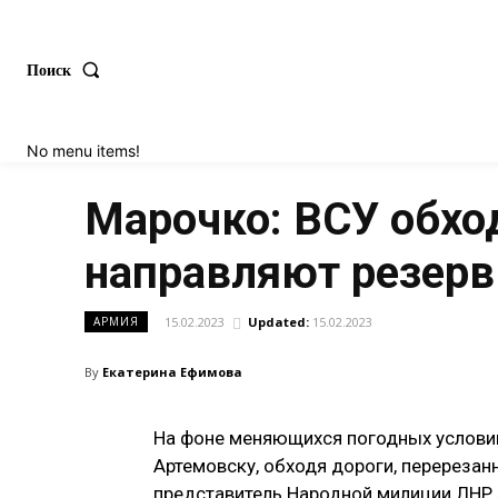
Поиск
No menu items!
Марочко: ВСУ обхо
направляют резерв
15.02.2023
Updated:
15.02.2023
АРМИЯ
By
Екатерина Ефимова
На фоне меняющихся погодных условий
Артемовску, обходя дороги, перерезан
представитель Народной милиции ЛНР