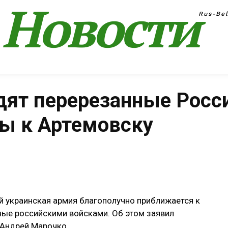
Новости
Rus-Be
дят перерезанные Росси
ы к Артемовску
Поделиться
 украинская армия благополучно приближается к
ные российскими войсками. Об этом заявил
 Андрей Марочко.