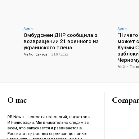
Армия
Армия
Омбудсмен ДНР сообщила о
“Ничего
возвращении 21 военного из
может с
украинского плена
Кучмы С
заблоки
Майкл Свитов
-
31.07.2023
Черном
Майкл Свит
О нас
Compa
RB News — новости технологий, гаджетов и
ИТ-инноваций. Мы внимательно следим за
всем, что запускается и развивается в
России: от цифровых сервисов до новых