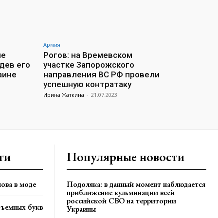
Армия
ие
Рогов: на Времевском
дев его
участке Запорожского
аине
направления ВС РФ провели
успешную контратаку
Ирина Жаткина
-
21.07.2023
ти
Популярные новости
ова в моде
Подоляка: в данный момент наблюдается
приближение кульминации всей
российской СВО на территории
бъемных букв
Украины