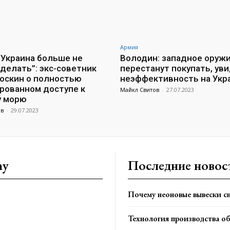
Армия
 Украина больше не
Володин: западное оруж
делать”: экс-советник
перестанут покупать, уви
оскин о полностью
неэффективность на Укр
рованном доступе к
Майкл Свитов
-
27.07.2023
у морю
ов
-
29.07.2023
ny
Последние новос
Почему неоновые вывески сн
Технология производства о