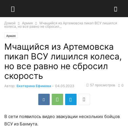
Домой
Армия
Мчащийся из Артемовска пикап ВСУ лишился
колеса, но все равно не сбросил...
Армия
Мчащийся из Артемовска
пикап ВСУ лишился колеса,
но все равно не сбросил
скорость
57 просмотров
0
Автор:
Екатерина Ефимова
-
04.05.2023
В сети появилось видео эвакуации нескольких бойцов
ВСУ из Бахмута.