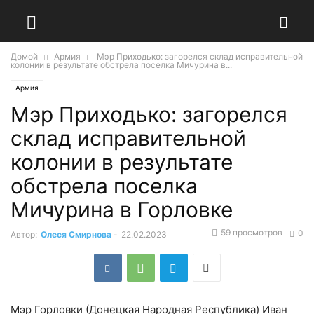
Домой
Армия
Мэр Приходько: загорелся склад исправительной
колонии в результате обстрела поселка Мичурина в...
Армия
Мэр Приходько: загорелся
склад исправительной
колонии в результате
обстрела поселка
Мичурина в Горловке
59 просмотров
0
Автор:
Олеся Смирнова
-
22.02.2023
Мэр Горловки (Донецкая Народная Республика) Иван