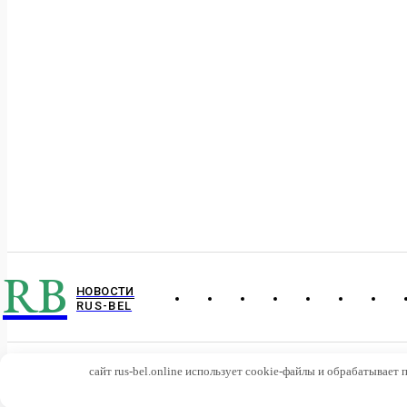
RB
НОВОСТИ
RUS-BEL
сайт rus-bel.online использует cookie-файлы и обрабатывает
© 2026 Все п