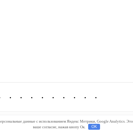
 персональные данные с использованием Яндекс Метрики, Google Analytics. Эт
рава защищены При использовании материалов активная ссылка на rus-bel.online
ваше согласие, нажав кнопу Ок.
OK