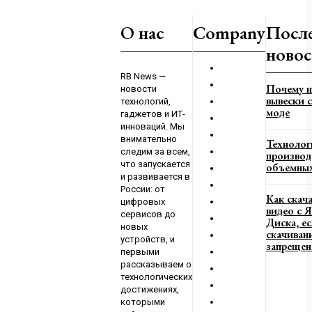
оружие перестанут
О нас
Company
Посл
го неэффективность
новос
23
RB News —
Почему н
новости
м
вывески с
технологий,
го направления ВС
моде
гаджетов и ИТ-
ю контратаку
инноваций. Мы
023
внимательно
Технолог
следим за всем,
производ
что запускается
объемных
и развивается в
России: от
Как скач
цифровых
видео с 
сервисов до
Диска, е
новых
скачиван
устройств, и
запрещен
первыми
рассказываем о
технологических
достижениях,
которыми