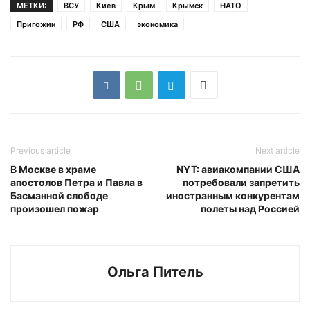
МЕТКИ:
ВСУ
Киев
Крым
Крымск
НАТО
Пригожин
РФ
США
экономика
Previous article
Next article
В Москве в храме
NYT: авиакомпании США
апостолов Петра и Павла в
потребовали запретить
Басманной слободе
иностранным конкурентам
произошел пожар
полеты над Россией
Ольга Питель