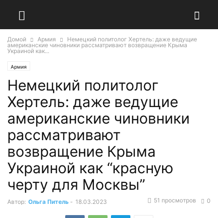
Домой
Армия
Немецкий политолог Хертель: даже ведущие
американские чиновники рассматривают возвращение Крыма
Украиной как...
Армия
Немецкий политолог
Хертель: даже ведущие
американские чиновники
рассматривают
возвращение Крыма
Украиной как “красную
черту для Москвы”
51 просмотров
0
Автор:
Ольга Питель
-
18.03.2023