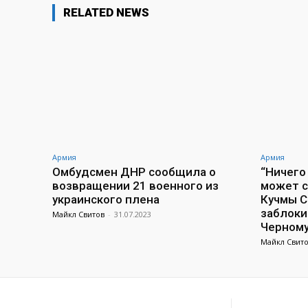
RELATED NEWS
Армия
Армия
Омбудсмен ДНР сообщила о
“Ничего
возвращении 21 военного из
может с
украинского плена
Кучмы С
заблоки
Майкл Свитов
-
31.07.2023
Черном
Майкл Свит