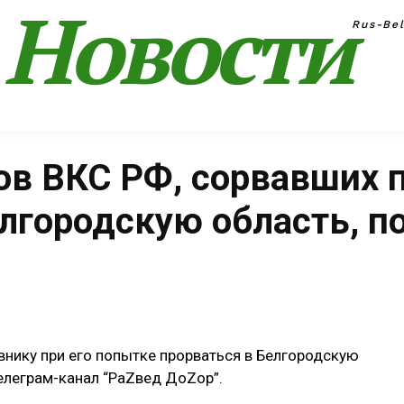
Новости
Rus-Be
ов ВКС РФ, сорвавших 
лгородскую область, п
Поделиться
внику при его попытке прорваться в Белгородскую
елеграм-канал “РаZвед ДоZор”.