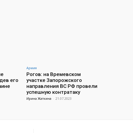
Армия
ие
Рогов: на Времевском
дев его
участке Запорожского
аине
направления ВС РФ провели
успешную контратаку
Ирина Жаткина
-
21.07.2023