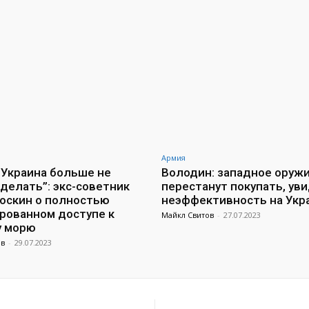
Армия
 Украина больше не
Володин: западное оруж
делать”: экс-советник
перестанут покупать, уви
оскин о полностью
неэффективность на Укр
рованном доступе к
Майкл Свитов
-
27.07.2023
у морю
ов
-
29.07.2023