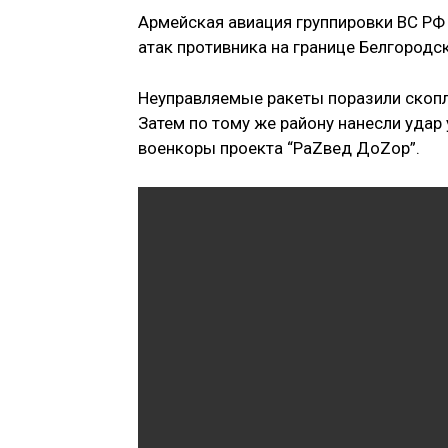
Армейская авиация группировки ВС РФ 
атак противника на границе Белгородс
Неуправляемые ракеты поразили скопле
Затем по тому же району нанесли уда
военкоры проекта “РаZвед ДоZор”.