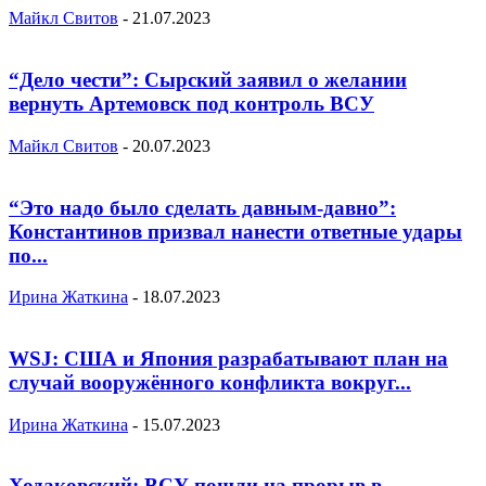
Майкл Свитов
-
21.07.2023
“Дело чести”: Сырский заявил о желании
вернуть Артемовск под контроль ВСУ
Майкл Свитов
-
20.07.2023
“Это надо было сделать давным-давно”:
Константинов призвал нанести ответные удары
по...
Ирина Жаткина
-
18.07.2023
WSJ: США и Япония разрабатывают план на
случай вооружённого конфликта вокруг...
Ирина Жаткина
-
15.07.2023
Ходаковский: ВСУ пошли на прорыв в