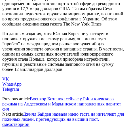
одновременно нарастив экспорт в этой сфере до рекордного
уровня в 17,3 млрд долларов США. Таким образом Сеул
восполнил недостаток оружия на мировом рынке, возникший
во время продолжающегося конфликта в Украине. Об этом
сообщила американская газета The New York Times.
По данным издания, хотя Южная Корея не участвует в
поставках оружия киевскому режиму, она использует
“пробел” на международном рынке вооружений для
увеличения экспорта оружия в западные страны. В частности,
одним из самых активных покупателей южнокорейского
оружия стала Польша, которая приобрела истребители,
гаубицы и реактивные системы залпового огня на сумму
более 12 миллиардов долларов.
VK
WhatsApp
Telegram
Previous article
Военкор Котенок: сейчас у РФ и киевского
режима на Авдеевском и Марьинском направлениях паритет
сил
Next article
Джилл Байден назвала идею теста на интеллект для
пожилых людей, претендующих на высший пост,
смехотворной