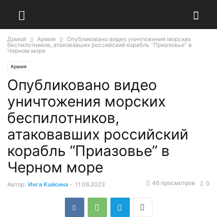
Домой
Армия
Опубликовано видео уничтожения морских
беспилотников, атаковавших российский корабль “Приазовье” в
Черном море
Армия
Опубликовано видео
уничтожения морских
беспилотников,
атаковавших российский
корабль “Приазовье” в
Черном море
46 просмотров
0
Автор:
Инга Кайсина
-
11.06.2023