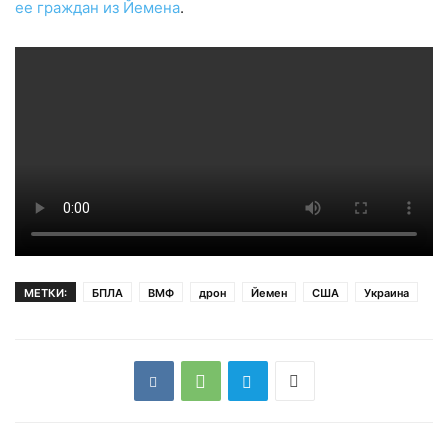
ее граждан из Йемена
.
МЕТКИ:
БПЛА
ВМФ
дрон
Йемен
США
Украина