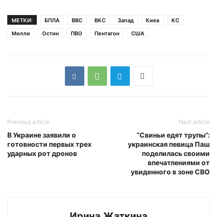
МЕТКИ:
БПЛА
ВВС
ВКС
Запад
Киев
КС
Милли
Остин
ПВО
Пентагон
США
Previous article
Next article
В Украине заявили о
“Свиньи едят трупы”:
готовности первых трех
украинская певица Паш
ударных рот дронов
поделилась своими
впечатлениями от
увиденного в зоне СВО
Ирина Жаткина