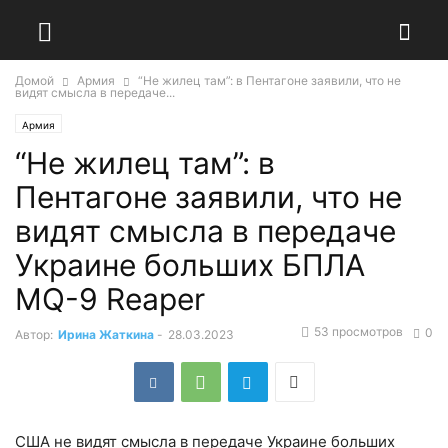
Домой
Армия
“Не жилец там”: в Пентагоне заявили, что не
видят смысла в передаче...
Армия
“Не жилец там”: в
Пентагоне заявили, что не
видят смысла в передаче
Украине больших БПЛА
MQ-9 Reaper
53 просмотров
0
Автор:
Ирина Жаткина
-
28.03.2023
США не видят смысла в передаче Украине больших