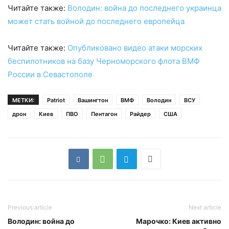
Читайте также:
Володин: война до последнего украинца
может стать войной до последнего европейца
Читайте также:
Опубликовано видео атаки морских
беспилотников на базу Черноморского флота ВМФ
России в Севастополе
МЕТКИ:
Patriot
Вашингтон
ВМФ
Володин
ВСУ
дрон
Киев
ПВО
Пентагон
Райдер
США
Previous article
Next article
Володин: война до
Марочко: Киев активно