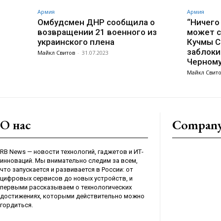
Армия
Армия
Омбудсмен ДНР сообщила о
“Ничего
возвращении 21 военного из
может с
украинского плена
Кучмы С
заблоки
Майкл Свитов
-
31.07.2023
Черном
Майкл Свит
О нас
Compan
RB News — новости технологий, гаджетов и ИТ-
инноваций. Мы внимательно следим за всем,
что запускается и развивается в России: от
цифровых сервисов до новых устройств, и
первыми рассказываем о технологических
достижениях, которыми действительно можно
гордиться.