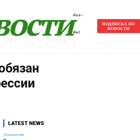
вости
Rus-
ПОДПИСКА НО
НОВОСТИ
Bel
обязан
рессии
VK
WhatsApp
Telegram
LATEST NEWS
Технологии