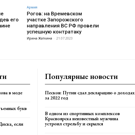
Армия
ие
Рогов: на Времевском
дев его
участке Запорожского
аине
направления ВС РФ провели
успешную контратаку
Ирина Жаткина
-
21.07.2023
ти
Популярные новости
ова в моде
Песков: Путин сдал декларацию о доходах
за 2022 год
бъемных букв
В одном из спортивных комплексов
Красноярска неизвестный мужчина
устроил стрельбу и скрылся
Диска, если