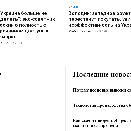
Армия
 Украина больше не
Володин: западное оруж
делать”: экс-советник
перестанут покупать, уви
оскин о полностью
неэффективность на Укр
рованном доступе к
Майкл Свитов
-
27.07.2023
у морю
ов
-
29.07.2023
y
Последние новос
Почему неоновые вывески сн
Технология производства о
Как скачать видео с Яндекс 
скачивание запрещено