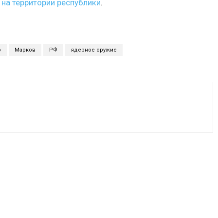
 на территории республики
.
о
Марков
РФ
ядерное оружие
VK
WhatsApp
Telegram