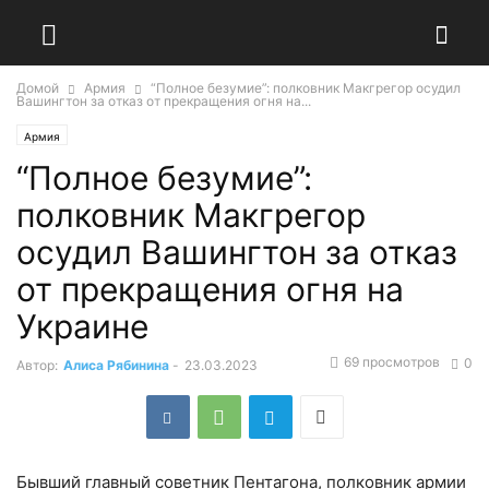
Домой
Армия
“Полное безумие”: полковник Макгрегор осудил
Вашингтон за отказ от прекращения огня на...
Армия
“Полное безумие”:
полковник Макгрегор
осудил Вашингтон за отказ
от прекращения огня на
Украине
69 просмотров
0
Автор:
Алиса Рябинина
-
23.03.2023
Бывший главный советник Пентагона, полковник армии