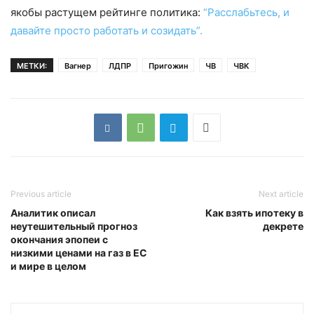
якобы растущем рейтинге политика:
“Расслабьтесь, и
давайте просто работать и созидать”.
МЕТКИ:
Вагнер
ЛДПР
Пригожин
ЧВ
ЧВК
Previous article
Next article
Аналитик описал
Как взять ипотеку в
неутешительный прогноз
декрете
окончания эпопеи с
низкими ценами на газ в ЕС
и мире в целом