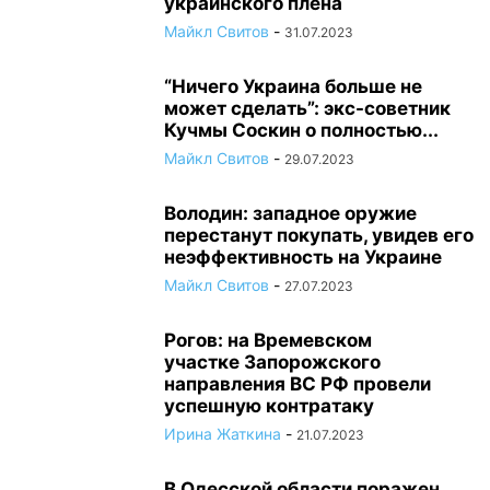
украинского плена
Майкл Свитов
-
31.07.2023
“Ничего Украина больше не
может сделать”: экс-советник
Кучмы Соскин о полностью...
Майкл Свитов
-
29.07.2023
Володин: западное оружие
перестанут покупать, увидев его
неэффективность на Украине
Майкл Свитов
-
27.07.2023
Рогов: на Времевском
участке Запорожского
направления ВС РФ провели
успешную контратаку
Ирина Жаткина
-
21.07.2023
В Одесской области поражен