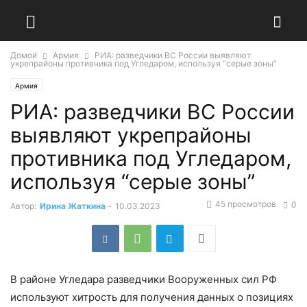
Домой
Армия
РИА: разведчики ВС России выявляют
укрепрайоны противника под Угледаром, используя “серые зоны”
Армия
РИА: разведчики ВС России
выявляют укрепрайоны
противника под Угледаром,
используя “серые зоны”
45 просмотров
0
Автор:
Ирина Жаткина
-
10.03.2023
В районе Угледара разведчики Вооруженных сил РФ
используют хитрость для получения данных о позициях