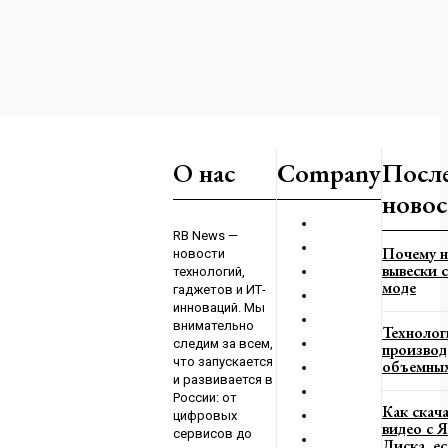
оружие перестанут
О нас
Company
Посл
го неэффективность
новос
23
RB News —
Почему н
новости
м
вывески с
технологий,
го направления ВС
моде
гаджетов и ИТ-
ю контратаку
инноваций. Мы
023
внимательно
Технолог
следим за всем,
производ
что запускается
объемных
и развивается в
России: от
Как скач
цифровых
видео с 
сервисов до
Диска, е