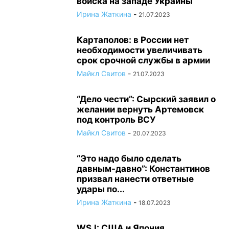
войска на западе Украины
Ирина Жаткина
-
21.07.2023
Картаполов: в России нет
необходимости увеличивать
срок срочной службы в армии
Майкл Свитов
-
21.07.2023
“Дело чести”: Сырский заявил о
желании вернуть Артемовск
под контроль ВСУ
Майкл Свитов
-
20.07.2023
“Это надо было сделать
давным-давно”: Константинов
призвал нанести ответные
удары по...
Ирина Жаткина
-
18.07.2023
WSJ: США и Япония