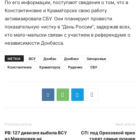
По его информации, поступают сведения о том, что в
Константиновке и Краматорске свою работу
активизировала СБУ. Они планируют провести
показательную чистку в “День России”, задержав всех,
кто мало-мальски связан с участием в референдуме о
независимости Донбасса.
МЕТКИ:
ВСУ
Донбас
Донбасс
Запорожье
Константинов
Краматорск
Руденко
СБУ
Previous article
Next article
РВ: 127 дивизия выбила ВСУ
СП: под Ореховкой ярко
из Макаровки на
горят самые лучшие