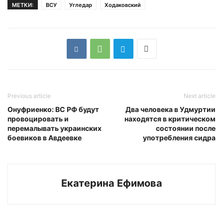
МЕТКИ:
ВСУ
Угледар
Ходаковский
Previous article
Next article
Онуфриенко: ВС РФ будут
Два человека в Удмуртии
провоцировать и
находятся в критическом
перемалывать украинских
состоянии после
боевиков в Авдеевке
употребления сидра
Екатерина Ефимова