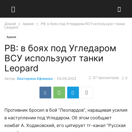
Домой
Армия
РВ: в боях под Угледаром ВСУ используют танки
Leopard
Армия
РВ: в боях под Угледаром
ВСУ используют танки
Leopard
37 просмотров
0
Автор:
Екатерина Ефимова
-
05.06.2023
Противник бросил в бой “Леопардов”, наращивая усилия
в наступлении под Угледаром. Об этом сообщает
комбат А. Ходаковский, его цитирует тг-канал “Русская