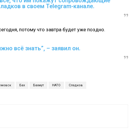
 всё, что им покажут сопровождающие
Сладков в своем Telegram-канале.
сегодня, потому что завтра будет уже поздно.
но всё знать”, – заявил он.
емовск
Бах
Бахмут
НАТО
Сладков