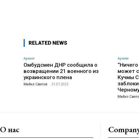
Поделиться
RELATED NEWS
Армия
Армия
Омбудсмен ДНР сообщила о
“Ничего
возвращении 21 военного из
может с
украинского плена
Кучмы С
заблоки
Майкл Свитов
-
31.07.2023
Черном
Майкл Свит
О нас
Compan