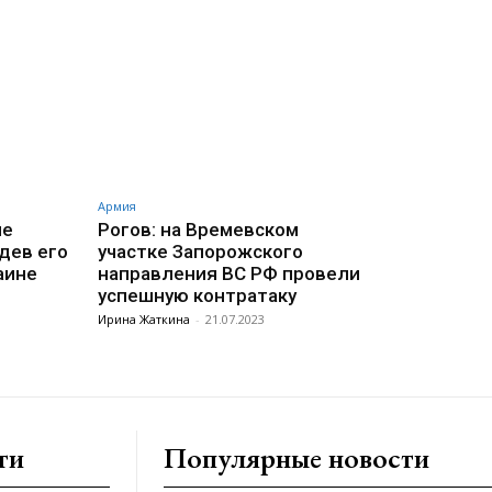
Армия
ие
Рогов: на Времевском
дев его
участке Запорожского
аине
направления ВС РФ провели
успешную контратаку
Ирина Жаткина
-
21.07.2023
ти
Популярные новости