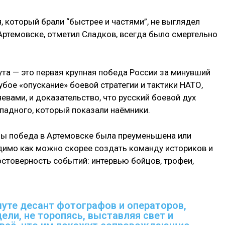
, который брали “быстрее и частями”, не выглядел
Артемовске, отметил Сладков, всегда было смертельно
та — это первая крупная победа России за минувший
рубое «опускание» боевой стратегии и тактики НАТО,
вами, и доказательство, что русский боевой дух
ападного, который показали наёмники.
обы победа в Артемовске была преуменьшена или
одимо как можно скорее создать команду историков и
остоверность событий: интервью бойцов, трофеи,
муте десант фотографов и операторов,
ели, не торопясь, выставляя свет и