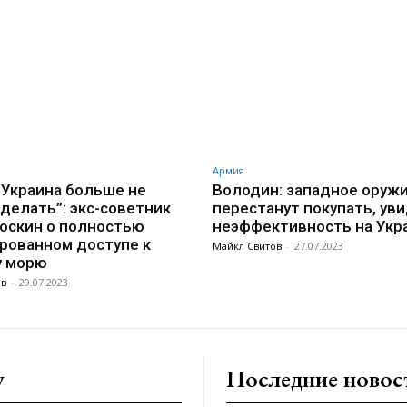
VK
WhatsApp
Telegram
Армия
 Украина больше не
Володин: западное оруж
делать”: экс-советник
перестанут покупать, уви
оскин о полностью
неэффективность на Укр
рованном доступе к
Майкл Свитов
-
27.07.2023
у морю
ов
-
29.07.2023
y
Последние новос