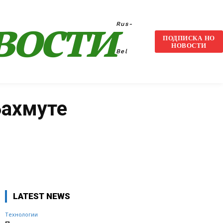
вости
Rus-
ПОДПИСКА НО
НОВОСТИ
Bel
Бахмуте
VK
WhatsApp
Telegram
LATEST NEWS
Технологии