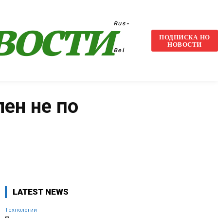
вости
Rus-
ПОДПИСКА НО
НОВОСТИ
Bel
ен не по
VK
WhatsApp
Telegram
LATEST NEWS
Технологии