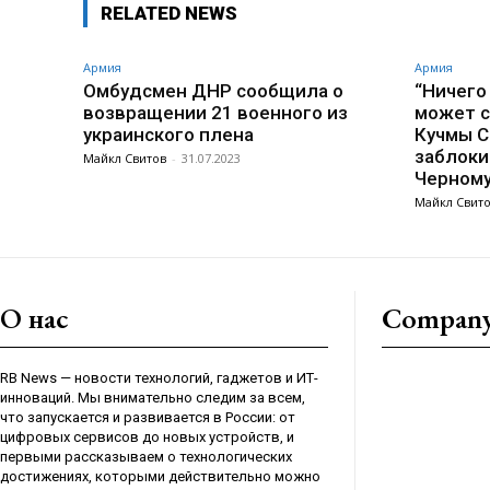
RELATED NEWS
Армия
Армия
Омбудсмен ДНР сообщила о
“Ничего
возвращении 21 военного из
может с
украинского плена
Кучмы С
заблоки
Майкл Свитов
-
31.07.2023
Черном
Майкл Свит
О нас
Compan
RB News — новости технологий, гаджетов и ИТ-
инноваций. Мы внимательно следим за всем,
что запускается и развивается в России: от
цифровых сервисов до новых устройств, и
первыми рассказываем о технологических
достижениях, которыми действительно можно