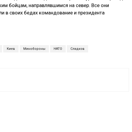
им бойцам, направлявшимся на север. Все они
и в своих бедах командование и президента
Киев
Минобороны
НАТО
Сладков
VK
WhatsApp
Telegram