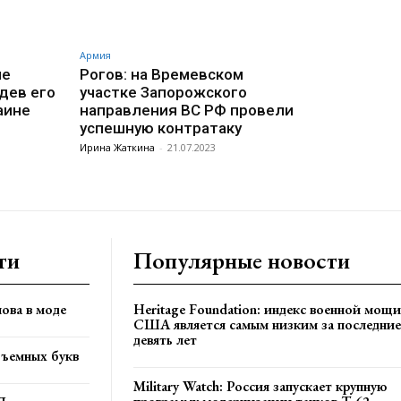
Армия
ие
Рогов: на Времевском
дев его
участке Запорожского
аине
направления ВС РФ провели
успешную контратаку
Ирина Жаткина
-
21.07.2023
ти
Популярные новости
ова в моде
Heritage Foundation: индекс военной мощи
США является самым низким за последние
девять лет
бъемных букв
Military Watch: Россия запускает крупную