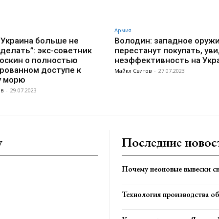
Армия
 Украина больше не
Володин: западное оруж
делать”: экс-советник
перестанут покупать, уви
оскин о полностью
неэффективность на Укр
рованном доступе к
Майкл Свитов
-
27.07.2023
у морю
ов
-
29.07.2023
y
Последние новос
Почему неоновые вывески сн
Технология производства о