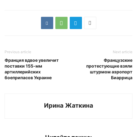
Previous article
Next article
Франция вдвое увеличит
Французские
поставки 155-мм
протестующие взяли
артиллерийских
штурмом аэропорт
боеприпасов Украине
Биаррица
Ирина Жаткина