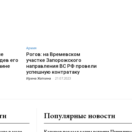
Армия
ие
Рогов: на Времевском
дев его
участке Запорожского
аине
направления ВС РФ провели
успешную контратаку
Ирина Жаткина
-
21.07.2023
ти
Популярные новости
ова в моде
Кадыров показал кадры встречи Пушилина