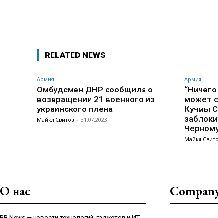
Поделиться
RELATED NEWS
Армия
Армия
Омбудсмен ДНР сообщила о
“Ничего
возвращении 21 военного из
может с
украинского плена
Кучмы С
заблоки
Майкл Свитов
-
31.07.2023
Черном
Майкл Свит
О нас
Compan
RB News — новости технологий, гаджетов и ИТ-