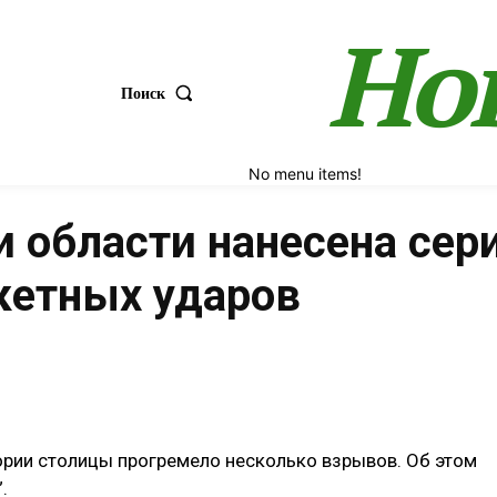
Но
Поиск
No menu items!
 и области нанесена сер
кетных ударов
Поделиться
ории столицы прогремело несколько взрывов. Об этом
.