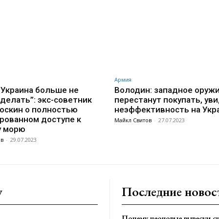
VK
WhatsApp
Telegram
Армия
 Украина больше не
Володин: западное оруж
делать”: экс-советник
перестанут покупать, уви
оскин о полностью
неэффективность на Укр
рованном доступе к
Майкл Свитов
-
27.07.2023
у морю
ов
-
29.07.2023
y
Последние новос
Почему неоновые вывески сн