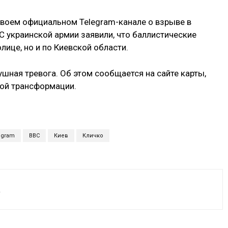
своем официальном Telegram-канале о взрыве в
 украинской армии заявили, что баллистические
лице, но и по Киевской области.
шная тревога. Об этом сообщается на сайте карты,
ой трансформации.
egram
ВВС
Киев
Кличко
а