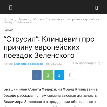
Домой
Армия
“Струсил”: Клинцевич про причину европейских
поездок Зеленского
Армия
“Струсил”: Клинцевич про
причину европейских
поездок Зеленского
37 просмотров
0
Автор:
Екатерина Ефимова
-
05.05.2023
Бывший член Совета Федерации Франц Клинцевич в
беседе рассказал, с чем связана высокая активность
Владимира Зеленского в преддверии объявленного