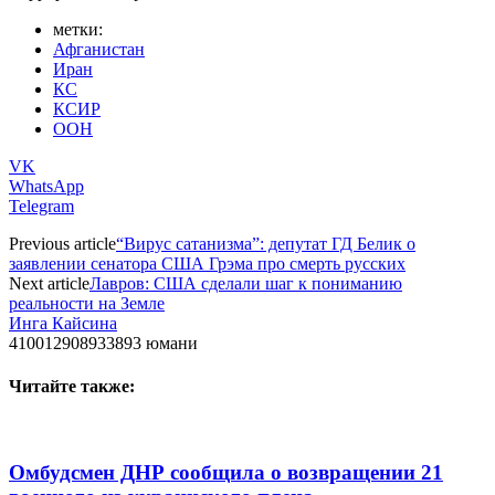
метки:
Афганистан
Иран
КС
КСИР
ООН
VK
WhatsApp
Telegram
Previous article
“Вирус сатанизма”: депутат ГД Белик о
заявлении сенатора США Грэма про смерть русских
Next article
Лавров: США сделали шаг к пониманию
реальности на Земле
Инга Кайсина
410012908933893 юмани
Читайте также:
Омбудсмен ДНР сообщила о возвращении 21