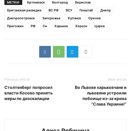
МЕТКИ:
Артемовск
Белгород
Берислав
британская разведка
ВС РФ
ВСУ
Генштаб
Днепр
Днепропетровск
Запорожье
Купянск
Орехов
Пригожин
РФ
Си
Харьков
Херсон
Царев
Previous article
Next article
Столтенберг попросил
Во Львове харьковчане и
власти Косово принять
львовяне устроили
меры по деэскалации
побоище из-за крика
“Слава Украине!”
Алиса Рябинина