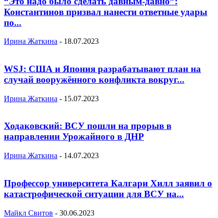
“Это надо было сделать давным-давно”:
Константинов призвал нанести ответные удары
по...
Ирина Жаткина
-
18.07.2023
WSJ: США и Япония разрабатывают план на
случай вооружённого конфликта вокруг...
Ирина Жаткина
-
15.07.2023
Ходаковский: ВСУ пошли на прорыв в
направлении Урожайного в ДНР
Ирина Жаткина
-
14.07.2023
Профессор университета Калгари Хилл заявил о
катастрофической ситуации для ВСУ на...
Майкл Свитов
-
30.06.2023