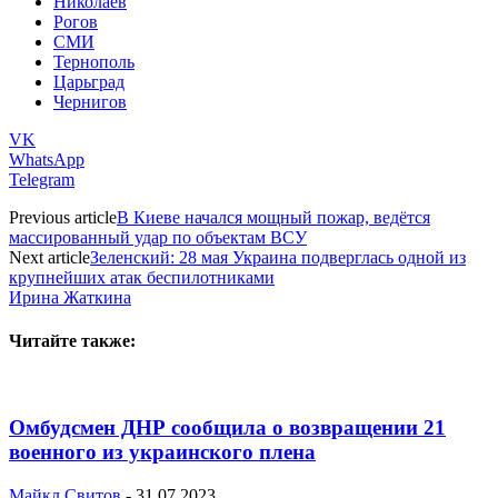
Николаев
Рогов
СМИ
Тернополь
Царьград
Чернигов
VK
WhatsApp
Telegram
Previous article
В Киеве начался мощный пожар, ведётся
массированный удар по объектам ВСУ
Next article
Зеленский: 28 мая Украина подверглась одной из
крупнейших атак беспилотниками
Ирина Жаткина
Читайте также:
Омбудсмен ДНР сообщила о возвращении 21
военного из украинского плена
Майкл Свитов
-
31.07.2023