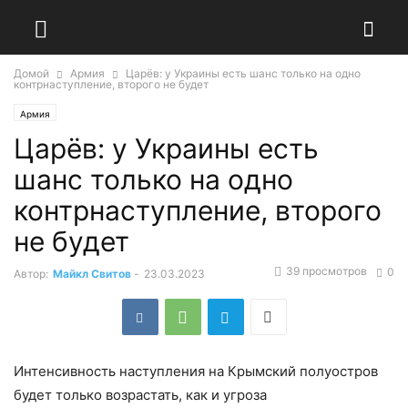
Домой
Армия
Царёв: у Украины есть шанс только на одно
контрнаступление, второго не будет
Армия
Царёв: у Украины есть
шанс только на одно
контрнаступление, второго
не будет
39 просмотров
0
Автор:
Майкл Свитов
-
23.03.2023
Интенсивность наступления на Крымский полуостров
будет только возрастать, как и угроза