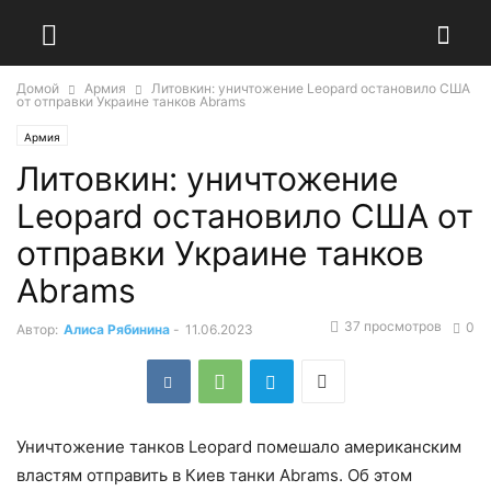
Домой
Армия
Литовкин: уничтожение Leopard остановило США
от отправки Украине танков Abrams
Армия
Литовкин: уничтожение
Leopard остановило США от
отправки Украине танков
Abrams
37 просмотров
0
Автор:
Алиса Рябинина
-
11.06.2023
Уничтожение танков Leopard помешало американским
властям отправить в Киев танки Abrams. Об этом