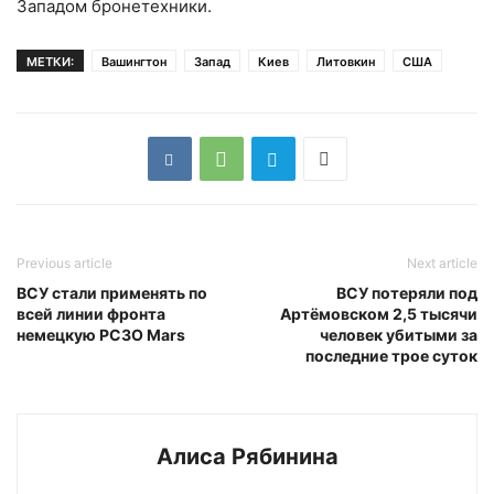
Западом бронетехники.
МЕТКИ:
Вашингтон
Запад
Киев
Литовкин
США
Previous article
Next article
ВСУ стали применять по
ВСУ потеряли под
всей линии фронта
Артёмовском 2,5 тысячи
немецкую РСЗО Mars
человек убитыми за
последние трое суток
Алиса Рябинина