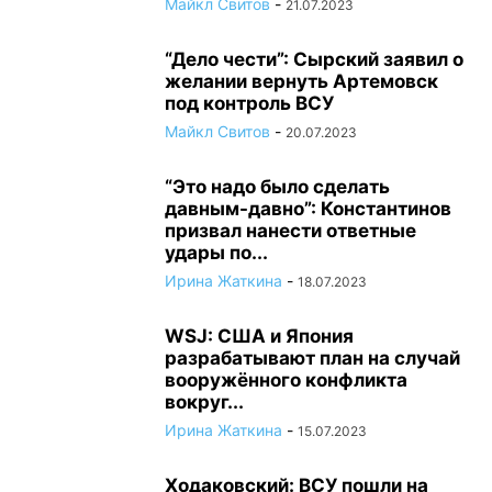
Майкл Свитов
-
21.07.2023
“Дело чести”: Сырский заявил о
желании вернуть Артемовск
под контроль ВСУ
Майкл Свитов
-
20.07.2023
“Это надо было сделать
давным-давно”: Константинов
призвал нанести ответные
удары по...
Ирина Жаткина
-
18.07.2023
WSJ: США и Япония
разрабатывают план на случай
вооружённого конфликта
вокруг...
Ирина Жаткина
-
15.07.2023
Ходаковский: ВСУ пошли на