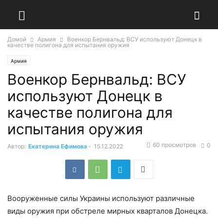
Домой
Армия
Военкор Бернвальд: ВСУ используют Донецк в
качестве полигона для испытания оружия
Армия
Военкор Бернвальд: ВСУ
используют Донецк в
качестве полигона для
испытания оружия
60 просмотров
0
Автор:
Екатерина Ефимова
-
15.12.2022
Вооруженные силы Украины используют различные
виды оружия при обстреле мирных кварталов Донецка.