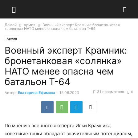
Домой
Армия
Военный эксперт Крамник: бронетанковая
«солянка» НАТО менее опасна чем батальон Т-64
Армия
Военный эксперт Крамник:
бронетанковая «солянка»
НАТО менее опасна чем
батальон Т-64
31 просмотров
0
Автор:
Екатерина Ефимова
-
15.06.2023
По мнению военного эксперта Ильи Крамника,
советские танки обладают значительным потенциалом,