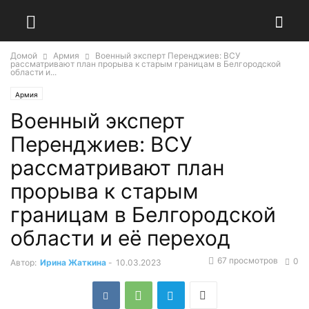
Домой
Армия
Военный эксперт Перенджиев: ВСУ
рассматривают план прорыва к старым границам в Белгородской
области и...
Армия
Военный эксперт
Перенджиев: ВСУ
рассматривают план
прорыва к старым
границам в Белгородской
области и её переход
67 просмотров
0
Автор:
Ирина Жаткина
-
10.03.2023