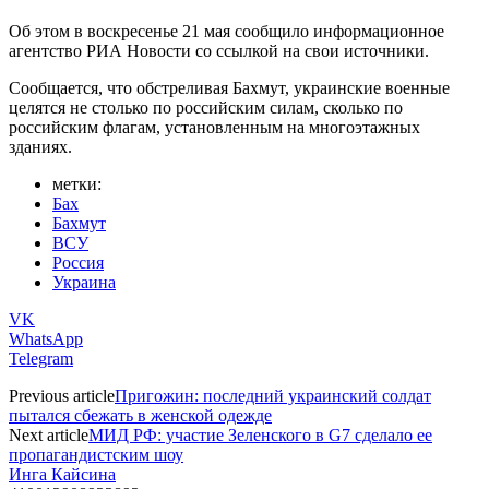
Об этом в воскресенье 21 мая сообщило информационное
агентство РИА Новости со ссылкой на свои источники.
Сообщается, что обстреливая Бахмут, украинские военные
целятся не столько по российским силам, сколько по
российским флагам, установленным на многоэтажных
зданиях.
метки:
Бах
Бахмут
ВСУ
Россия
Украина
VK
WhatsApp
Telegram
Previous article
Пригожин: последний украинский солдат
пытался сбежать в женской одежде
Next article
МИД РФ: участие Зеленского в G7 сделало ее
пропагандистским шоу
Инга Кайсина