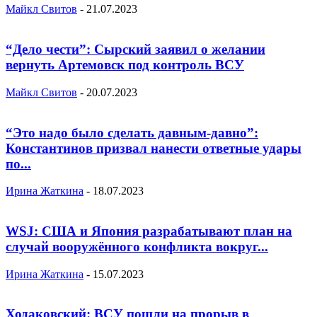
Майкл Свитов
-
21.07.2023
“Дело чести”: Сырский заявил о желании
вернуть Артемовск под контроль ВСУ
Майкл Свитов
-
20.07.2023
“Это надо было сделать давным-давно”:
Константинов призвал нанести ответные удары
по...
Ирина Жаткина
-
18.07.2023
WSJ: США и Япония разрабатывают план на
случай вооружённого конфликта вокруг...
Ирина Жаткина
-
15.07.2023
Ходаковский: ВСУ пошли на прорыв в