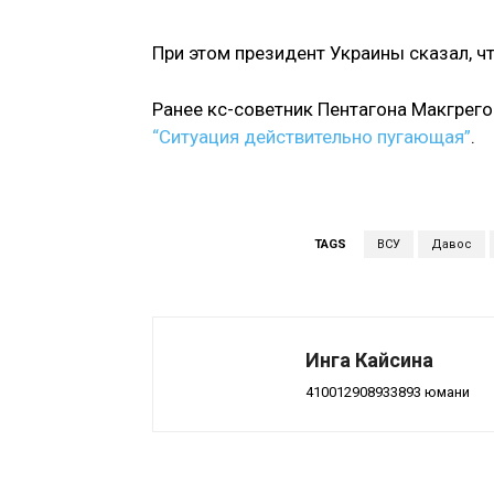
При этом президент Украины сказал, ч
Ранее кс-советник Пентагона Макгрего
“Ситуация действительно пугающая”
.
TAGS
ВСУ
Давос
Инга Кайсина
410012908933893 юмани
Поделиться