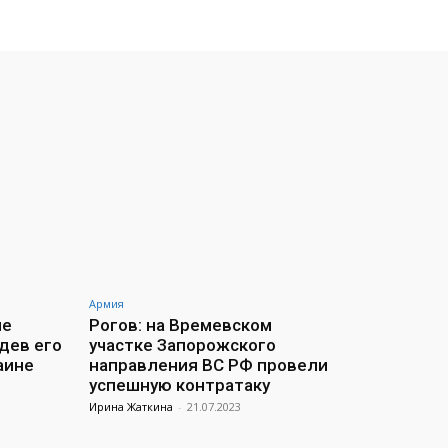
Армия
ие
Рогов: на Времевском
дев его
участке Запорожского
аине
направления ВС РФ провели
успешную контратаку
Ирина Жаткина
-
21.07.2023