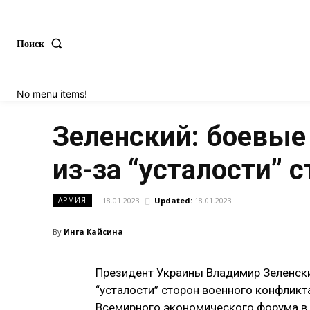
Поиск
No menu items!
Зеленский: боевые
из-за “усталости” 
18.01.2023
Updated:
18.01.2023
АРМИЯ
By
Инга Кайсина
Президент Украины Владимир Зеленски
“усталости” сторон военного конфликт
Всемирного экономического форума в