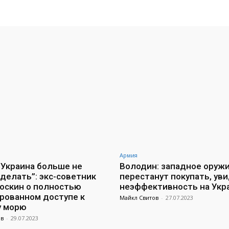
Армия
 Украина больше не
Володин: западное оруж
делать”: экс-советник
перестанут покупать, уви
оскин о полностью
неэффективность на Укр
рованном доступе к
Майкл Свитов
-
27.07.2023
у морю
ов
-
29.07.2023