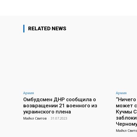
RELATED NEWS
Армия
Армия
Омбудсмен ДНР сообщила о
“Ничего
возвращении 21 военного из
может с
украинского плена
Кучмы С
заблоки
Майкл Свитов
-
31.07.2023
Черном
Майкл Свит