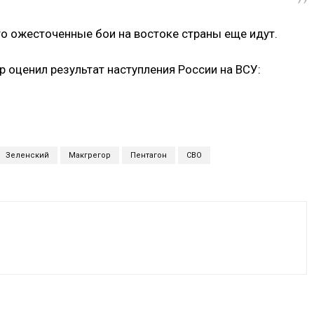
то ожесточенные бои на востоке страны еще идут.
р оценил результат наступления России на ВСУ:
Зеленский
Макгрегор
Пентагон
СВО
VK
WhatsApp
Telegram