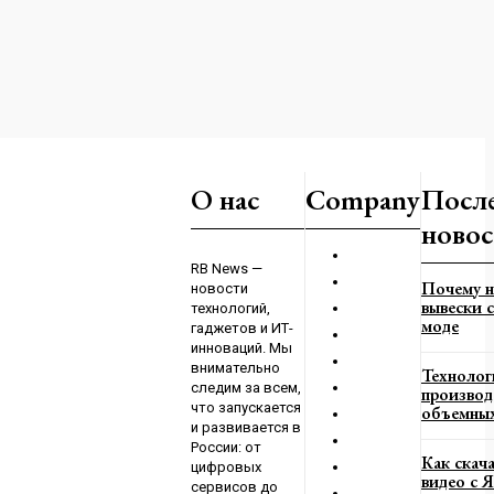
оружие перестанут
О нас
Company
Посл
го неэффективность
новос
23
RB News —
Почему н
новости
м
вывески с
технологий,
го направления ВС
моде
гаджетов и ИТ-
ю контратаку
инноваций. Мы
023
внимательно
Технолог
следим за всем,
производ
что запускается
объемных
и развивается в
России: от
Как скач
цифровых
видео с 
сервисов до