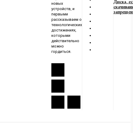
Диска, е
новых
скачиван
устройств, и
запрещен
первыми
рассказываем о
технологических
достижениях,
которыми
действительно
можно
гордиться.